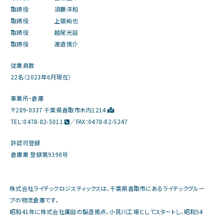
取締役
須藤洋和
取締役
上領純也
取締役
越尾光延
取締役
渡邉慎介
従業員数
22名（2023年6月現在）
事業所・倉庫
〒289-0337 千葉県香取市木内1214
TEL：
0478-82-5011
／FAX：0478-82-5247
許認可登録
倉庫業 登録第9398号
株式会社ライテックロジスティックスは、千葉県香取市にあるライテックグルー
プの物流倉庫です。
昭和41年に株式会社廣田の製造拠点、小見川工場としてスタートし、昭和54