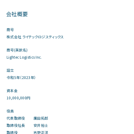
会社概要
商号
株式会社 ライテックロジスティックス
商号(英訳名)
Lightec Logistics Inc.
設立
令和5年（2023年）
資本金
10,000,000円
役員
代表取締役
廣田拓郎
取締役社長
安井裕士
取締役
吉野正洋